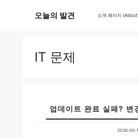
컨
텐
오늘의 발견
소개 페이지 (About
츠
로
건
너
뛰
IT 문제
기
업데이트 완료 실패? 변
2026-05-