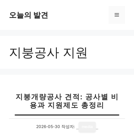
컨
텐
오늘의 발견
메
츠
로
뉴
건
너
지붕공사 지원
뛰
기
지붕개량공사 견적: 공사별 비
용과 지원제도 총정리
2026-05-30
작성자:
media