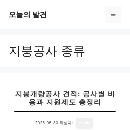
컨
텐
오늘의 발견
메
츠
로
뉴
건
너
지붕공사 종류
뛰
기
지붕개량공사 견적: 공사별 비
용과 지원제도 총정리
2026-05-30
작성자:
media