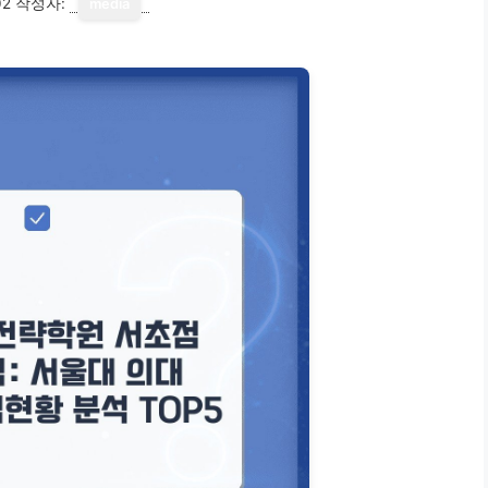
02
작성자:
media