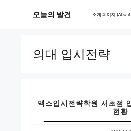
컨
텐
오늘의 발견
소개 페이지 (About
츠
로
건
너
뛰
의대 입시전략
기
맥스입시전략학원 서초점 입
현황 