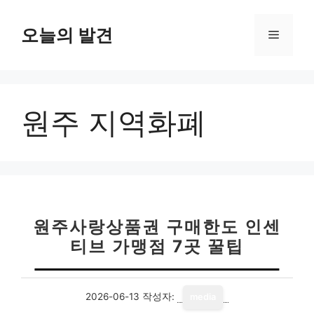
컨
텐
오늘의 발견
메
츠
로
뉴
건
너
원주 지역화폐
뛰
기
원주사랑상품권 구매한도 인센
티브 가맹점 7곳 꿀팁
2026-06-13
작성자:
media