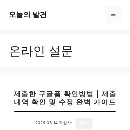
컨
텐
오늘의 발견
메
츠
로
뉴
건
너
온라인 설문
뛰
기
제출한 구글폼 확인방법 | 제출
내역 확인 및 수정 완벽 가이드
2026-06-14
작성자:
media