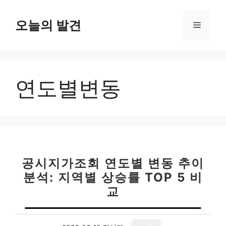
컨
텐
오늘의 발견
메
츠
로
뉴
건
너
연도별변동
뛰
기
공시지가조회 연도별 변동 추이
분석: 지역별 상승률 TOP 5 비
교