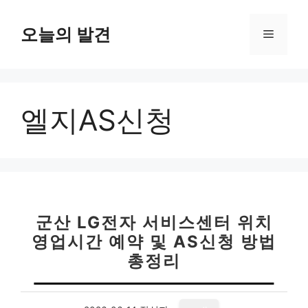
컨
텐
오늘의 발견
메
츠
로
뉴
건
너
엘지AS신청
뛰
기
군산 LG전자 서비스센터 위치
영업시간 예약 및 AS신청 방법
총정리