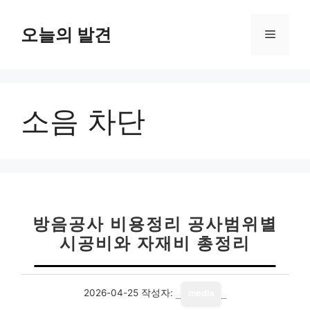
컨
텐
오늘의 발견
메
츠
로
뉴
건
너
소음 차단
뛰
기
방음공사 비용정리 공사범위별
시공비와 자재비 총정리
2026-04-25
작성자:
media