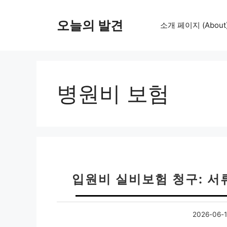
컨
텐
오늘의 발견
소개 페이지 (About
츠
로
건
너
뛰
병원비 보험
기
입원비 실비보험 청구: 서
2026-06-