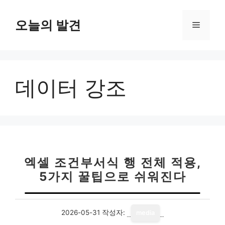
컨
텐
오늘의 발견
메
츠
로
뉴
건
너
데이터 강조
뛰
기
엑셀 조건부서식 행 전체 적용,
5가지 꿀팁으로 쉬워진다
2026-05-31
작성자:
media