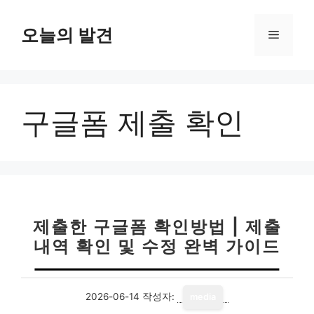
컨
텐
오늘의 발견
메
츠
로
뉴
건
너
구글폼 제출 확인
뛰
기
제출한 구글폼 확인방법 | 제출
내역 확인 및 수정 완벽 가이드
2026-06-14
작성자:
media