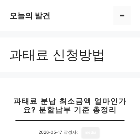
컨
텐
오늘의 발견
메
츠
로
뉴
건
너
과태료 신청방법
뛰
기
과태료 분납 최소금액 얼마인가
요? 분할납부 기준 총정리
2026-05-17
작성자:
media