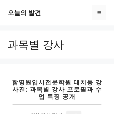
컨
텐
오늘의 발견
메
츠
로
뉴
건
너
과목별 강사
뛰
기
함영원입시전문학원 대치동 강
사진: 과목별 강사 프로필과 수
업 특징 공개