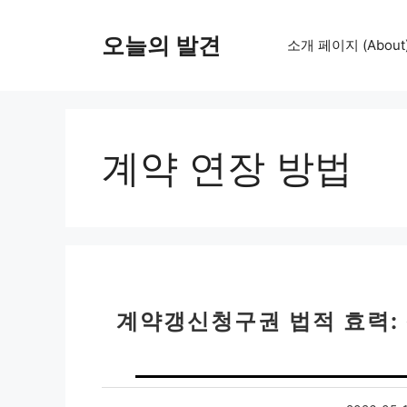
컨
텐
오늘의 발견
소개 페이지 (About
츠
로
건
너
뛰
계약 연장 방법
기
계약갱신청구권 법적 효력: 