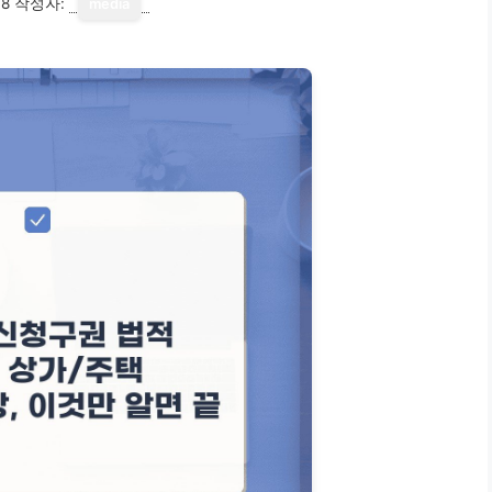
18
작성자:
media