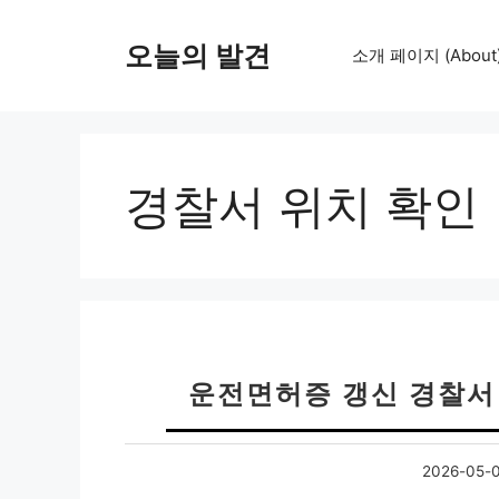
컨
텐
오늘의 발견
소개 페이지 (About
츠
로
건
너
뛰
경찰서 위치 확인
기
운전면허증 갱신 경찰서 
2026-05-