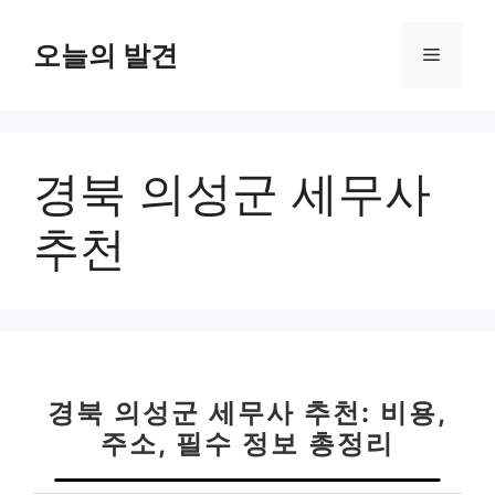
컨
텐
오늘의 발견
메
츠
로
뉴
건
너
경북 의성군 세무사
뛰
기
추천
경북 의성군 세무사 추천: 비용,
주소, 필수 정보 총정리