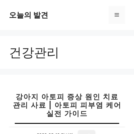
컨
텐
오늘의 발견
메
츠
로
뉴
건
너
건강관리
뛰
기
강아지 아토피 증상 원인 치료
관리 사료 | 아토피 피부염 케어
실전 가이드