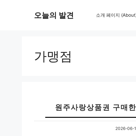
컨
텐
오늘의 발견
소개 페이지 (About
츠
로
건
너
뛰
가맹점
기
원주사랑상품권 구매한
2026-06-