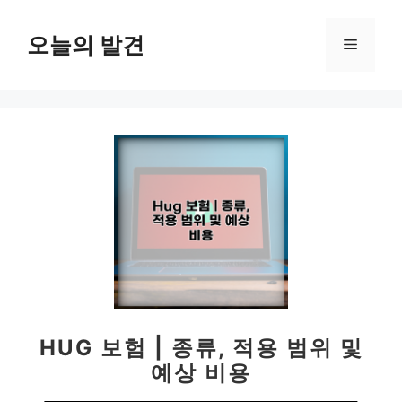
컨
텐
오늘의 발견
메
츠
로
뉴
건
너
뛰
기
HUG 보험 | 종류, 적용 범위 및
예상 비용