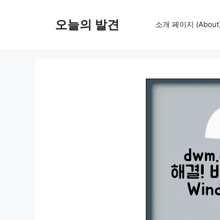
컨
텐
오늘의 발견
소개 페이지 (About
츠
로
건
너
뛰
기