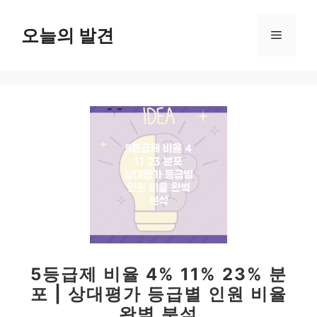
컨
텐
오늘의 발견
메
츠
로
뉴
건
너
뛰
기
5등급제 비율 4% 11% 23% 분
포 | 상대평가 등급별 인원 비율
완벽 분석