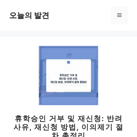
컨
텐
오늘의 발견
메
츠
로
뉴
건
너
뛰
기
휴학승인 거부 및 재신청: 반려
사유, 재신청 방법, 이의제기 절
차 총정리