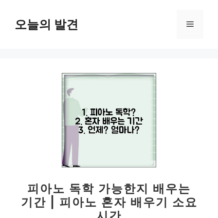
컨
텐
오늘의 발견
메
츠
로
뉴
건
너
뛰
기
피아노 독학 가능한지 배우는
기간 | 피아노 혼자 배우기 소요
시간