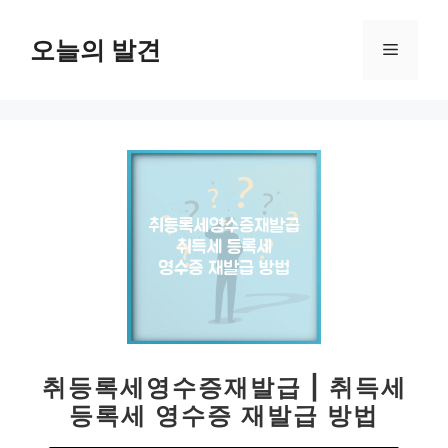
컨
텐
오늘의 발견
메
츠
로
뉴
건
너
뛰
기
취등록세영수증재발급 | 취득세
등록세 영수증 재발급 방법