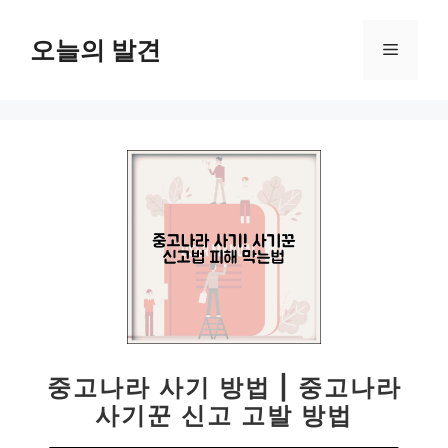
컨
텐
오늘의 발견
메
츠
로
뉴
건
너
뛰
기
중고나라 사기 방법 | 중고나라
사기꾼 신고 고발 방법