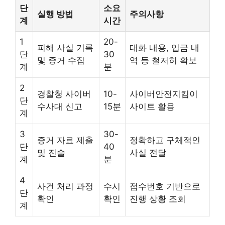
단
소요
실행 방법
주의사항
계
시간
1
20-
피해 사실 기록
대화 내용, 입금 내
단
30
및 증거 수집
역 등 철저히 확보
계
분
2
경찰청 사이버
10-
사이버안전지킴이
단
수사대 신고
15분
사이트 활용
계
3
30-
증거 자료 제출
정확하고 구체적인
단
40
및 진술
사실 전달
계
분
4
사건 처리 과정
수시
접수번호 기반으로
단
확인
확인
진행 상황 조회
계