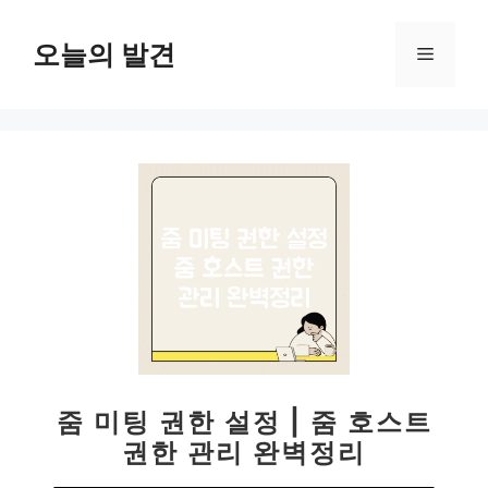
컨
텐
오늘의 발견
메
츠
로
뉴
건
너
뛰
기
줌 미팅 권한 설정 | 줌 호스트
권한 관리 완벽정리