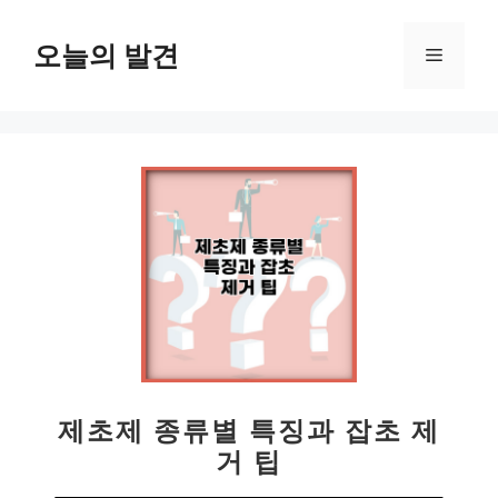
컨
텐
오늘의 발견
메
츠
로
뉴
건
너
뛰
기
제초제 종류별 특징과 잡초 제
거 팁