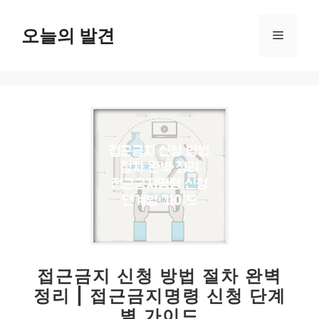
컨
텐
오늘의 발견
메
츠
로
뉴
건
너
뛰
기
접근금지 신청 방법 절차 완벽
정리 | 접근금지명령 신청 단계
별 가이드