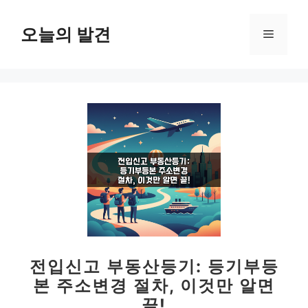
컨
텐
오늘의 발견
메
츠
로
뉴
건
너
뛰
기
전입신고 부동산등기: 등기부등
본 주소변경 절차, 이것만 알면
끝!