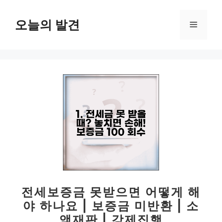
컨
텐
오늘의 발견
메
츠
로
뉴
건
너
뛰
기
전세보증금 못받으면 어떻게 해
야 하나요 | 보증금 미반환 | 소
액재판 | 강제집행