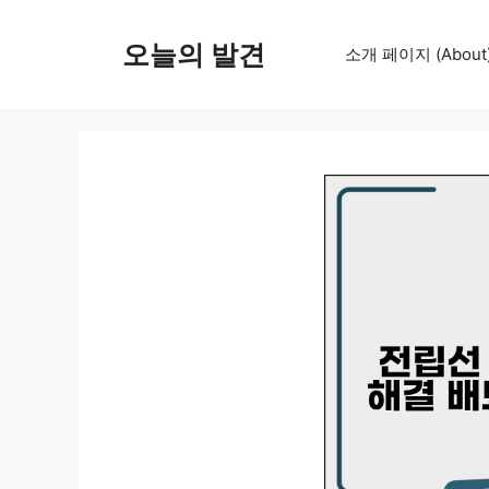
컨
텐
오늘의 발견
소개 페이지 (About
츠
로
건
너
뛰
기