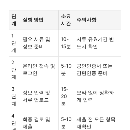
단
소요
실행 방법
주의사항
계
시간
1
필요 서류 및
10-
서류 유효기간 반
단
정보 준비
15분
드시 확인
계
2
온라인 접속 및
5-10
공인인증서 또는
단
로그인
분
간편인증 준비
계
3
15-
정보 입력 및
오타 없이 정확하
단
20
서류 업로드
게 입력
계
분
4
최종 검토 및
5-10
제출 전 모든 항목
단
제출
분
재확인