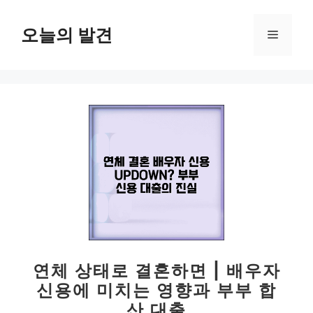
컨
텐
오늘의 발견
메
츠
로
뉴
건
너
뛰
기
연체 상태로 결혼하면 | 배우자
신용에 미치는 영향과 부부 합
산 대출