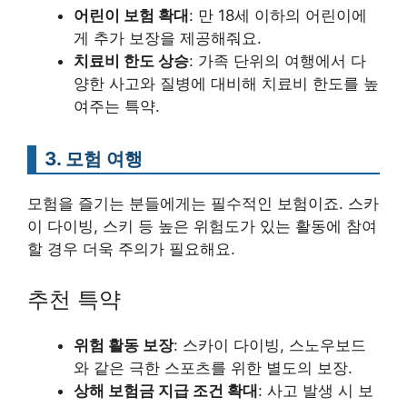
어린이 보험 확대
: 만 18세 이하의 어린이에
게 추가 보장을 제공해줘요.
치료비 한도 상승
: 가족 단위의 여행에서 다
양한 사고와 질병에 대비해 치료비 한도를 높
여주는 특약.
3. 모험 여행
모험을 즐기는 분들에게는 필수적인 보험이죠. 스카
이 다이빙, 스키 등 높은 위험도가 있는 활동에 참여
할 경우 더욱 주의가 필요해요.
추천 특약
위험 활동 보장
: 스카이 다이빙, 스노우보드
와 같은 극한 스포츠를 위한 별도의 보장.
상해 보험금 지급 조건 확대
: 사고 발생 시 보