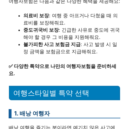
여행자보험은 다음과 같은 다양한 혜택을 제공해요:
의료비 보장
: 여행 중 아프거나 다쳤을 때 의
료비를 보장해줘요.
중도귀국비 보장
: 긴급한 사유로 중도에 귀국
해야 할 경우 그 비용을 지원해줘요.
불가피한 사고 보험금 지급
: 사고 발생 시 일
정 금액을 보험금으로 지급해줘요.
✅
다양한 특약으로 나만의 여행자보험을 준비하세
요.
여행스타일별 특약 선택
1. 배낭 여행자
배낭 여행을 즐기는 분이라면 예기치 않은 사고에