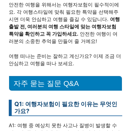
안전한 여행을 위해서는 여행자보험이 필수적이에
요. 각 여행스타일에 맞춰 필요한 특약을 선택해주
시면 더욱 안심하고 여행을 즐길 수 있답니다.
여행
출발 전, 여러분의 여행 스타일에 맞는 여행자보험
특약을 확인하고 꼭 가입하세요.
안전한 여행이 여
러분의 소중한 추억을 만들어 줄 거예요!
여행 떠나는 준비는 잘하고 계신가요? 이제 조금 더
안심하고 여행을 떠나 보세요.
자주 묻는 질문 Q&A
Q1: 여행자보험이 필요한 이유는 무엇인
가요?
A1: 여행 중 예상치 못한 사고나 질병이 발생할 수