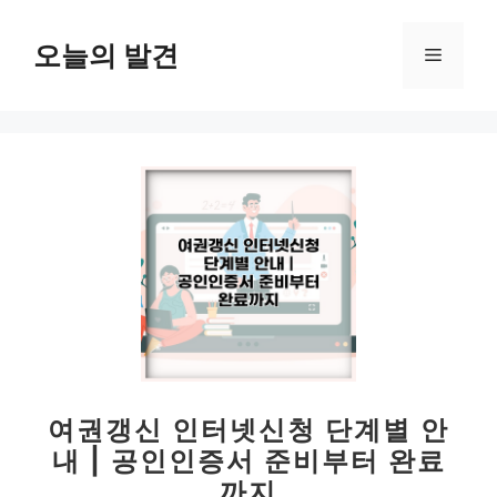
컨
텐
오늘의 발견
메
츠
로
뉴
건
너
뛰
기
여권갱신 인터넷신청 단계별 안
내 | 공인인증서 준비부터 완료
까지