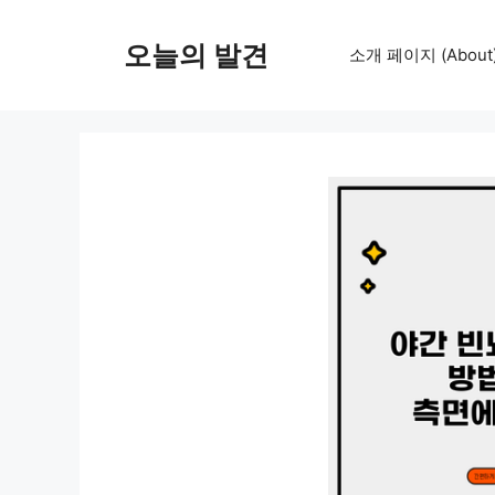
컨
텐
오늘의 발견
소개 페이지 (About
츠
로
건
너
뛰
기