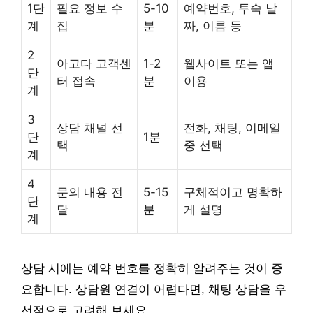
1단
필요 정보 수
5-10
예약번호, 투숙 날
계
집
분
짜, 이름 등
2
아고다 고객센
1-2
웹사이트 또는 앱
단
터 접속
분
이용
계
3
상담 채널 선
전화, 채팅, 이메일
단
1분
택
중 선택
계
4
문의 내용 전
5-15
구체적이고 명확하
단
달
분
게 설명
계
상담 시에는 예약 번호를 정확히 알려주는 것이 중
요합니다. 상담원 연결이 어렵다면, 채팅 상담을 우
선적으로 고려해 보세요.