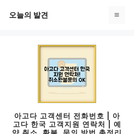
컨
텐
오늘의 발견
메
츠
로
뉴
건
너
뛰
기
아고다 고객센터 전화번호 | 아
고다 한국 고객지원 연락처 | 예
약 취소, 환불, 문의 방법 총정리