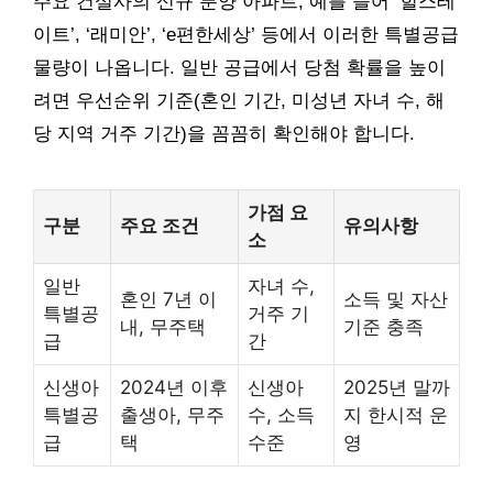
주요 건설사의 신규 분양 아파트, 예를 들어 ‘힐스테
이트’, ‘래미안’, ‘e편한세상’ 등에서 이러한 특별공급
물량이 나옵니다. 일반 공급에서 당첨 확률을 높이
려면 우선순위 기준(혼인 기간, 미성년 자녀 수, 해
당 지역 거주 기간)을 꼼꼼히 확인해야 합니다.
가점 요
구분
주요 조건
유의사항
소
일반
자녀 수,
혼인 7년 이
소득 및 자산
특별공
거주 기
내, 무주택
기준 충족
급
간
신생아
2024년 이후
신생아
2025년 말까
특별공
출생아, 무주
수, 소득
지 한시적 운
급
택
수준
영