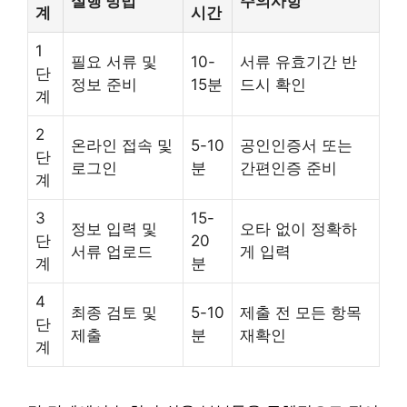
실행 방법
주의사항
계
시간
1
필요 서류 및
10-
서류 유효기간 반
단
정보 준비
15분
드시 확인
계
2
온라인 접속 및
5-10
공인인증서 또는
단
로그인
분
간편인증 준비
계
3
15-
정보 입력 및
오타 없이 정확하
단
20
서류 업로드
게 입력
계
분
4
최종 검토 및
5-10
제출 전 모든 항목
단
제출
분
재확인
계