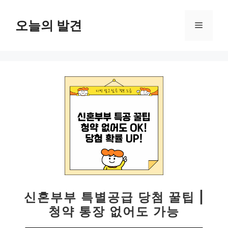
컨
텐
오늘의 발견
메
츠
로
뉴
건
너
뛰
기
신혼부부 특별공급 당첨 꿀팁 |
청약 통장 없어도 가능