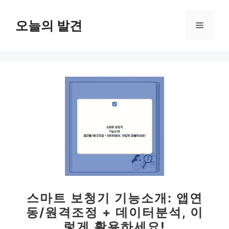
컨
텐
오늘의 발견
메
츠
로
뉴
건
너
뛰
기
스마트 보청기 기능소개: 앱연
동/원격조정 + 데이터분석, 이
렇게 활용하세요!