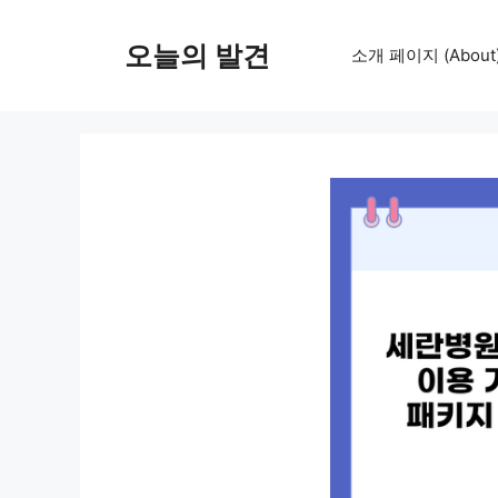
컨
텐
오늘의 발견
소개 페이지 (About
츠
로
건
너
뛰
기