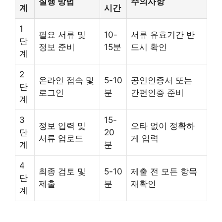
실행 방법
주의사항
계
시간
1
필요 서류 및
10-
서류 유효기간 반
단
정보 준비
15분
드시 확인
계
2
온라인 접속 및
5-10
공인인증서 또는
단
로그인
분
간편인증 준비
계
3
15-
정보 입력 및
오타 없이 정확하
단
20
서류 업로드
게 입력
계
분
4
최종 검토 및
5-10
제출 전 모든 항목
단
제출
분
재확인
계