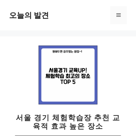
컨
텐
오늘의 발견
메
츠
로
뉴
건
너
뛰
기
서울 경기 체험학습장 추천 교
육적 효과 높은 장소