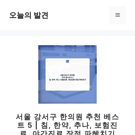
컨
텐
오늘의 발견
메
츠
로
뉴
건
너
뛰
기
서울 강서구 한의원 추천 베스
트 5 | 침, 한약, 추나, 보험진
료, 야간진료 장점 파헤치기