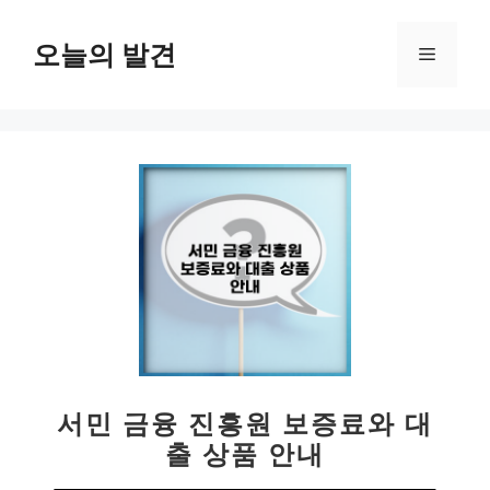
컨
텐
오늘의 발견
메
츠
로
뉴
건
너
뛰
기
서민 금융 진흥원 보증료와 대
출 상품 안내