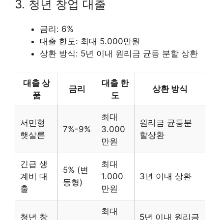
3. 청년 창업 대출
금리: 6%
대출 한도: 최대 5.000만원
상환 방식: 5년 이내 원리금 균등 분할 상환
대출 상
대출 한
금리
상환 방식
품
도
최대
서민형
원리금 균등분
7%-9%
3.000
햇살론
할상환
만원
긴급 생
최대
5% (변
계비 대
1.000
3년 이내 상환
동형)
출
만원
최대
청년 창
5년 이내 원리금