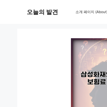
컨
텐
오늘의 발견
소개 페이지 (About
츠
로
건
너
뛰
기