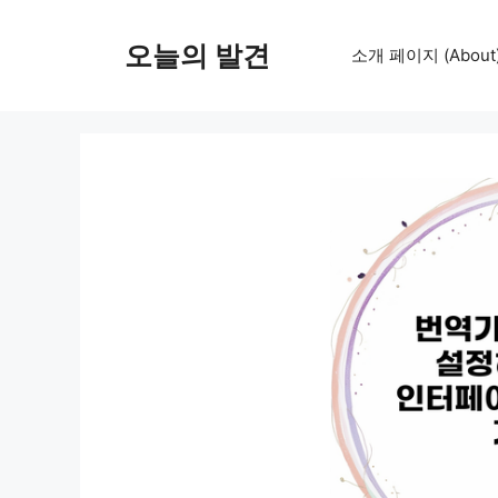
컨
텐
오늘의 발견
소개 페이지 (About
츠
로
건
너
뛰
기