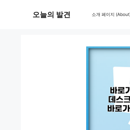
컨
텐
오늘의 발견
소개 페이지 (About
츠
로
건
너
뛰
기