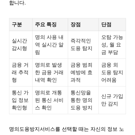
합니다.
구분
주요 특징
장점
단점
명의 사용 내
오탐 가능
실시간
즉각적인
역 실시간 알
성, 월 요
감시형
도용 탐지
림
금 부담
금융 거
명의로 발생
금융 범죄
금융 외
래 추적
한 금융 거래
예방에 효
도용 탐지
형
내역 확인
과적
어려움
통신 가
명의로 개통
통신망을
신규 가입
입 정보
된 통신 서비
통한 명의
만 감지
확인형
스 확인
도용 방지
명의도용방지서비스를 선택할 때는 자신의 정보 노