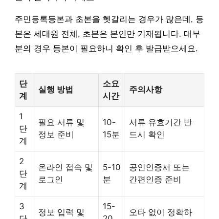
주민등록등본과 초본을 헷갈리는 경우가 많은데, 등
본은 세대원 전체, 초본은 본인만 기재됩니다. 대부
분의 경우 등본이 필요하니 확인 후 발급받으세요.
단
소요
실행 방법
주의사항
계
시간
1
필요 서류 및
10-
서류 유효기간 반
단
정보 준비
15분
드시 확인
계
2
온라인 접속 및
5-10
공인인증서 또는
단
로그인
분
간편인증 준비
계
3
15-
정보 입력 및
오타 없이 정확하
단
20