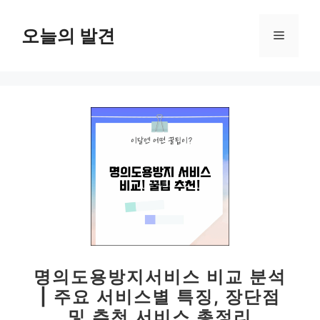
컨
텐
오늘의 발견
메
츠
로
뉴
건
너
뛰
기
명의도용방지서비스 비교 분석
| 주요 서비스별 특징, 장단점
및 추천 서비스 총정리