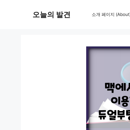
컨
텐
오늘의 발견
소개 페이지 (About
츠
로
건
너
뛰
기