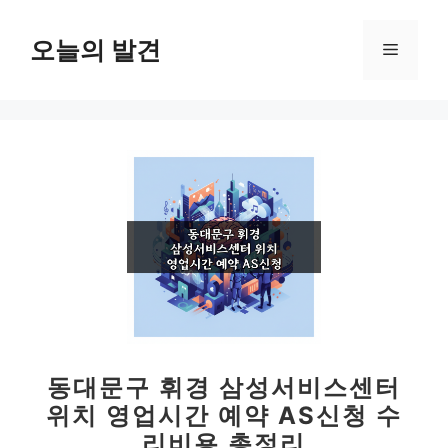
컨
텐
오늘의 발견
메
츠
로
뉴
건
너
뛰
기
동대문구 휘경 삼성서비스센터
위치 영업시간 예약 AS신청 수
리비용 총정리