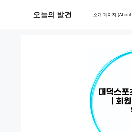
컨
텐
오늘의 발견
소개 페이지 (About
츠
로
건
너
뛰
기